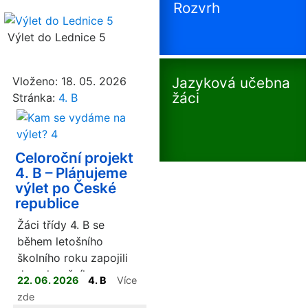
Rozvrh
Výlet do Lednice 5
Vloženo: 18. 05. 2026
Jazyková učebna
žáci
Stránka:
4. B
Celoroční projekt
4. B – Plánujeme
výlet po České
republice
Žáci třídy 4. B se
během letošního
školního roku zapojili
do celoročního
22. 06. 2026
4. B
Více
projektu, jehož cílem
zde
bylo ve dvojicích