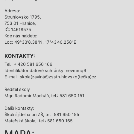
Adresa:
Struhlovsko 1795,
753 01 Hranice,
IČ: 14618575
Kde nás najdete:
Loc: 49°33'8.38"N, 17°43'40.258"E
KONTAKTY:
Tel.: + 420 581 650 166
Identifikátor datové schránky: nevmmq6
E-mail: skola(zavináč)zsstruhlovsko(tečka)cz
Ředitel školy
Mgr. Radomír Macháň, tel.: 581 650 151
Další­ kontakty:
Školní jídelna při ZŠ, tel.: 581 650 155
Mateřská škola, tel.: 581 650 165
MAPA: