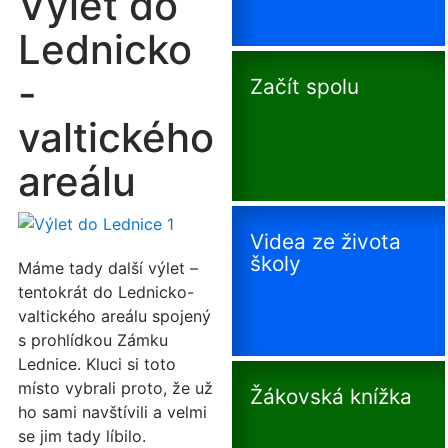
Výlet do
Lednicko
-
Začít spolu
valtického
areálu
Videa ze života
školy
Máme tady další výlet –
tentokrát do
Lednicko-
valtického areálu
spojený
s prohlídkou
Zámku
Lednice
. Kluci si toto
místo vybrali proto, že už
Žákovská knížka
ho sami navštívili a velmi
se jim tady líbilo.