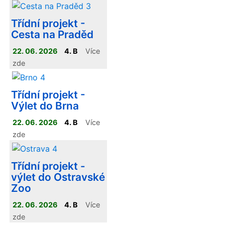
naplánovat výlet na
Třídní projekt -
libovolné místo v České
Cesta na Praděd
republice. Každá
dvojice si sama vybrala
22. 06. 2026
4. B
Více
destinaci, připravila
zde
program výletu a
zpracovala jeho
Třídní projekt -
prezentaci
Výlet do Brna
22. 06. 2026
4. B
Více
zde
Třídní projekt -
výlet do Ostravské
Zoo
22. 06. 2026
4. B
Více
zde