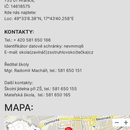
753 01 Hranice,
IČ: 14618575
Kde nás najdete:
Loc: 49°33'8.38"N, 17°43'40.258"E
KONTAKTY:
Tel.: + 420 581 650 166
Identifikátor datové schránky: nevmmq6
E-mail: skola(zavináč)zsstruhlovsko(tečka)cz
Ředitel školy
Mgr. Radomír Macháň, tel.: 581 650 151
Další­ kontakty:
Školní jídelna při ZŠ, tel.: 581 650 155
Mateřská škola, tel.: 581 650 165
MAPA: