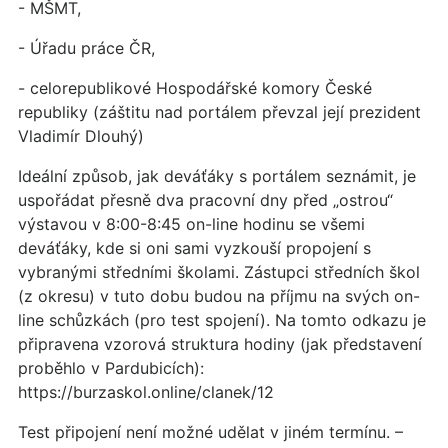
- MŠMT,
- Úřadu práce ČR,
- celorepublikové Hospodářské komory České
republiky (záštitu nad portálem převzal její prezident
Vladimír Dlouhý)
Ideální způsob, jak deváťáky s portálem seznámit, je
uspořádat přesně dva pracovní dny před „ostrou“
výstavou v 8:00-8:45 on-line hodinu se všemi
deváťáky, kde si oni sami vyzkouší propojení s
vybranými středními školami. Zástupci středních škol
(z okresu) v tuto dobu budou na příjmu na svých on-
line schůzkách (pro test spojení). Na tomto odkazu je
připravena vzorová struktura hodiny (jak představení
proběhlo v Pardubicích):
https://burzaskol.online/clanek/12
Test připojení není možné udělat v jiném termínu. –