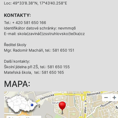
Loc: 49°33'8.38"N, 17°43'40.258"E
KONTAKTY:
Tel.: + 420 581 650 166
Identifikátor datové schránky: nevmmq6
E-mail: skola(zavináč)zsstruhlovsko(tečka)cz
Ředitel školy
Mgr. Radomír Macháň, tel.: 581 650 151
Další­ kontakty:
Školní jídelna při ZŠ, tel.: 581 650 155
Mateřská škola, tel.: 581 650 165
MAPA: