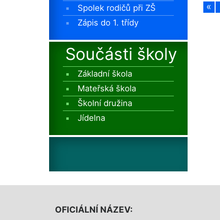
«
Spolek rodičů při ZŠ
Zápis do 1. třídy
Součásti školy
Základní škola
Mateřská škola
Školní družina
Jídelna
OFICIÁLNÍ NÁZEV: