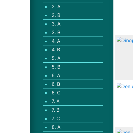
2. A
2. B
3. A
3. B
4. A
4. B
5. A
5. B
6. A
6. B
6. C
7. A
7. B
7. C
8. A