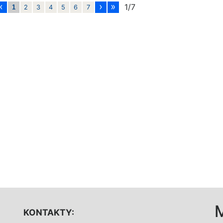
‹
›
»
1/7
1
2
3
4
5
6
7
KONTAKTY: