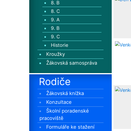
8. B
8. C
9. A
9. B
9. C
Historie
Kroužky
Žákovská samospráva
Rodiče
Žákovská knížka
Konzultace
Školní poradenské
pracoviště
Formuláře ke stažení