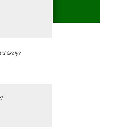
cí úkoly?
y?