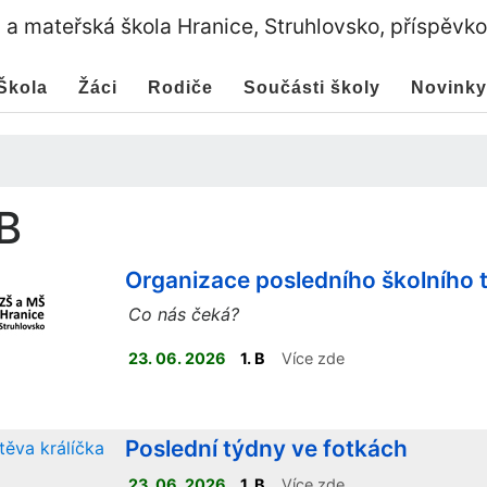
a a mateřská škola Hranice, Struhlovsko, příspěvk
Škola
Žáci
Rodiče
Součásti školy
Novinky
 B
Organizace posledního školního 
Co nás čeká?
23. 06. 2026
1. B
Více zde
Poslední týdny ve fotkách
23. 06. 2026
1. B
Více zde