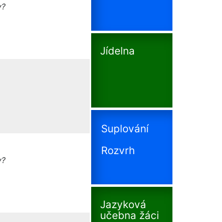
y?
Jídelna
Suplování
Rozvrh
y?
Jazyková
učebna žáci