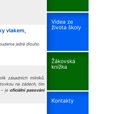
Videa ze
života školy
tky vlakem,
 budeme ještě dlouho
Žákovská
knížka
lik zásadních milníků.
ktovkou na zádech, tím
 – je
oficiální pasování
Kontakty