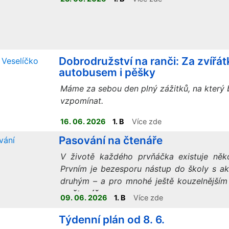
Dobrodružství na ranči: Za zvířá
autobusem i pěšky
Máme za sebou den plný zážitků, na který
vzpomínat.
16. 06. 2026
1. B
Více zde
Pasování na čtenáře
V životě každého prvňáčka existuje něko
Prvním je bezesporu nástup do školy s a
druhým – a pro mnohé ještě kouzelnějším
na čtenáře
.
09. 06. 2026
1. B
Více zde
Týdenní plán od 8. 6.