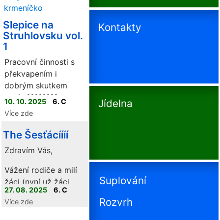
podzimní
Slepice na
Kontakty
zkušenost
Struhlovsku vol.
1
Od 1. října do 21.
Pracovní činnosti s
listopadu jsme měli
překvapením i
na školním pozemku
dobrým skutkem
nevšední, ale velmi
navíc ????????
příjemné obyvatele –
10. 10. 2025
6. C
Jídelna
slepice
, o které jsme
Více zde
se společně starali.
The Šesťácíííí
Tento malý projekt
nám umožnil
Zdravím Vás,
nahlédnout do
Vážení rodiče a milí
každodenní péče o
Suplování
žáci (nyní už žáci
hospodářská zvířata
27. 08. 2025
6. C
třídy 6.C)
a vyzkoušet si, co
Rozvrh
Více zde
všechno chov obnáší.