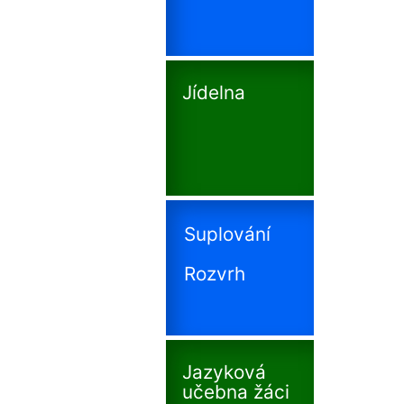
Jídelna
Suplování
Rozvrh
Jazyková
učebna žáci