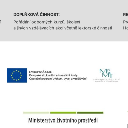
DOPLŇKOVÁ ČINNOST:
RE
í
Pořádání odborných kurzů, školení
Pr
a jiných vzdělávacích akcí včetně lektorské činnosti
Ho