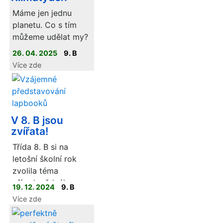
profesí a položit jim
milují!
Máme jen jednu
10 otázek, které nás
planetu. Co s tím
v souvislosti s jejich
můžeme udělat my?
prací zajímají.
26. 04. 2025
9. B
Osmáci prožili
Více zde
projektový týden na
téma klimatická
změna.
V 8. B jsou
zvířata!
Třída 8. B si na
letošní školní rok
zvolila téma
přírodovědného
19. 12. 2024
9. B
projektu ZVÍŘATA.
Více zde