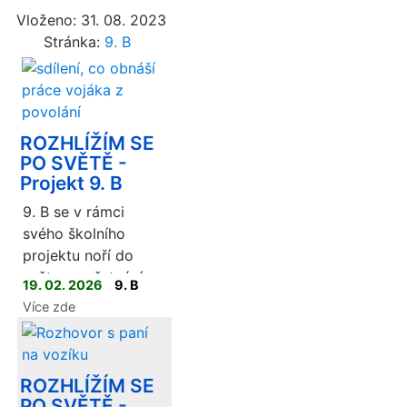
Vloženo: 31. 08. 2023
Stránka:
9. B
ROZHLÍŽÍM SE
PO SVĚTĚ -
Projekt 9. B
9. B se v rámci
svého školního
projektu noří do
světa zaměstnání a
19. 02. 2026
9. B
povolání, což je
Více zde
tento školní rok
naše žhavé téma.
Cílem projektu je
ROZHLÍŽÍM SE
zmapovat, jak se
PO SVĚTĚ -