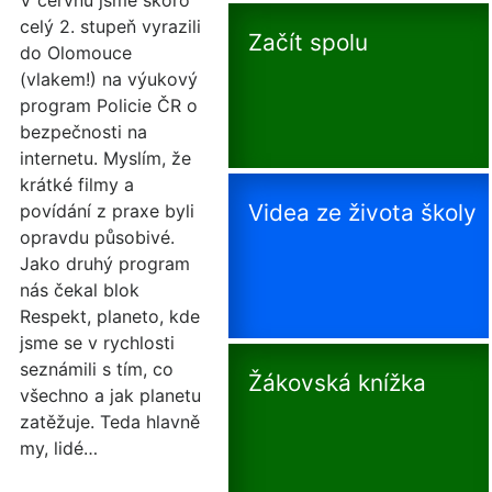
V červnu jsme skoro
celý 2. stupeň vyrazili
Začít spolu
do Olomouce
(vlakem!) na výukový
program Policie ČR o
bezpečnosti na
internetu. Myslím, že
krátké filmy a
Videa ze života školy
povídání z praxe byli
opravdu působivé.
Jako druhý program
nás čekal blok
Respekt, planeto, kde
jsme se v rychlosti
seznámili s tím, co
Žákovská knížka
všechno a jak planetu
zatěžuje. Teda hlavně
my, lidé…