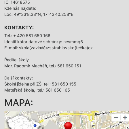
IČ: 14618575
Kde nás najdete:
Loc: 49°33'8.38"N, 17°43'40.258"E
KONTAKTY:
Tel.: + 420 581 650 166
Identifikátor datové schránky: nevmmq6
E-mail: skola(zavináč)zsstruhlovsko(tečka)cz
Ředitel školy
Mgr. Radomír Macháň, tel.: 581 650 151
Další­ kontakty:
Školní jídelna při ZŠ, tel.: 581 650 155
Mateřská škola, tel.: 581 650 165
MAPA: