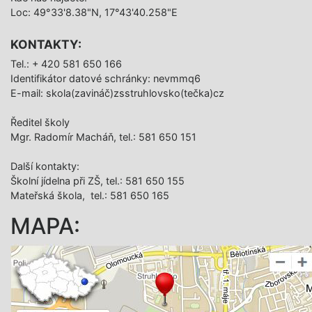
Loc: 49°33'8.38"N, 17°43'40.258"E
KONTAKTY:
Tel.: + 420 581 650 166
Identifikátor datové schránky: nevmmq6
E-mail: skola(zavináč)zsstruhlovsko(tečka)cz
Ředitel školy
Mgr. Radomír Macháň, tel.: 581 650 151
Další­ kontakty:
Školní jídelna při ZŠ, tel.: 581 650 155
Mateřská škola, tel.: 581 650 165
MAPA: