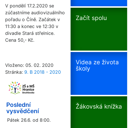
V pondělí 17.2.2020 se
zúčastníme audiovizuálního
Začít spolu
pořadu o Číně. Začátek v
11:30 a konec ve 12:30 v
divadle Stará střelnice.
Cena 50,- Kč.
Videa ze života
Vloženo: 05. 02. 2020
školy
Stránka:
9. B 2018 - 2020
Poslední
Žákovská knížka
vysvědčení
Pátek 26.6. od 8:00.