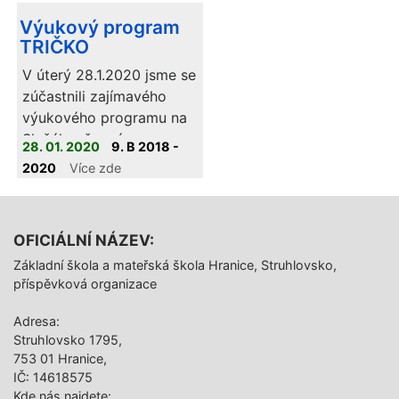
Výukový program
TRIČKO
V úterý 28.1.2020 jsme se
zúčastnili zajímavého
výukového programu na
Sluňákově s názvem
28. 01. 2020
9. B 2018 -
"Tričko".
2020
Více zde
OFICIÁLNÍ NÁZEV:
Základní škola a mateřská škola Hranice, Struhlovsko,
příspěvková organizace
Adresa:
Struhlovsko 1795,
753 01 Hranice,
IČ: 14618575
Kde nás najdete: