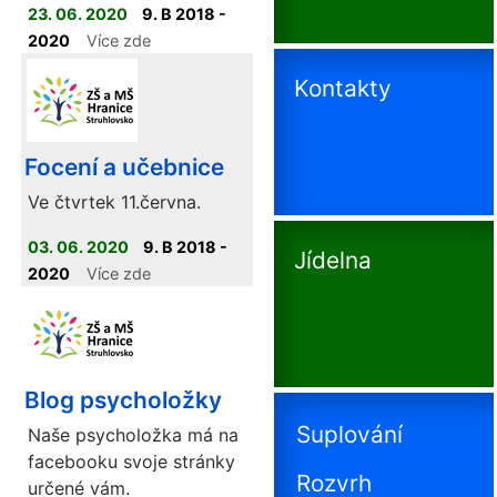
23. 06. 2020
9. B 2018 -
2020
Více zde
Kontakty
Focení a učebnice
Ve čtvrtek 11.června.
03. 06. 2020
9. B 2018 -
Jídelna
2020
Více zde
Blog psycholožky
Suplování
Naše psycholožka má na
facebooku svoje stránky
Rozvrh
určené vám.