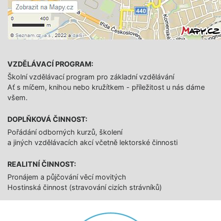
školy a budu moc
rád, když si i
vprůběhu dalších let
za mnou najdou
cestu pro
radu, pochlubit se
VZDĚLÁVACÍ PROGRAM:
úspěchy nebo jen
Školní vzdělávací program pro základní vzdělávání
tak pro bonbón.
Ať s míčem, knihou nebo kružítkem - příležitost u nás dáme
všem.
Jan Wolf
DOPLŇKOVÁ ČINNOST:
Pořádání odborných kurzů, školení
a jiných vzdělávacích akcí včetně lektorské činnosti
REALITNÍ ČINNOST:
Pronájem a půjčování věcí movitých
Hostinská činnost (stravování cizích strávníků)