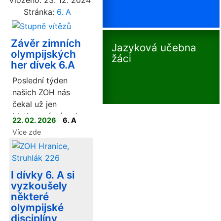
Stránka:
6. A
Závěr zimních
Jazyková učebna
olympijských
žáci
her dívek 6.A
Poslední týden
našich ZOH nás
čekal už jen
biatlonový závod a
22. 02. 2026
6. A
slavnostní předávání
Více zde
medailí.
I dívky 6. A si
vyzkoušely
některé
olympijské
disciplíny