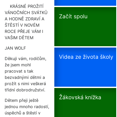
KRÁSNÉ PROŽITÍ
VÁNOČNÍCH SVÁTKŮ
Začít spolu
A HODNĚ ZDRAVÍ A
ŠTĚSTÍ V NOVÉM
ROCE PŘEJE VÁM I
VAŠIM DĚTEM
JAN WOLF
Videa ze života školy
Děkuji vám, rodičům,
že jsem mohl
pracovat s tak
bezvadnými dětmi a
prožít s nimi veškerá
třídní dobrodružství.
Žákovská knížka
Dětem přeji ještě
jednou mnoho radostí,
úspěchů a štěstí v