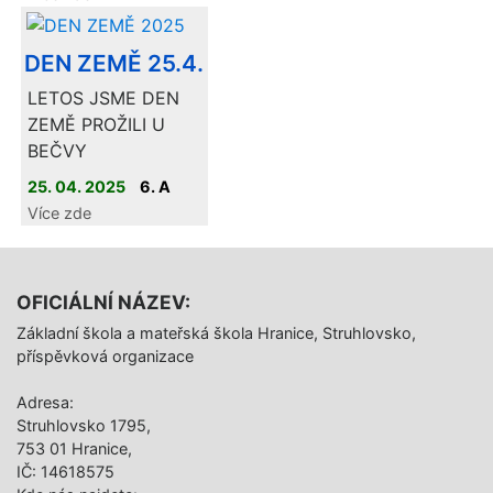
spoustu komunitních
kruhů, při kterých
DEN ZEMĚ 25.4.
jsme se vzájemně
LETOS JSME DEN
poznávali. Tyto děti
ZEMĚ PROŽILI U
již jsou ve věku, kdy
BEČVY
si prosazují svou
osobnost, tříbí si
25. 04. 2025
6. A
názory, mají vlastní
Více zde
náhled na věci
kolem sebe a to je
potřeba
OFICIÁLNÍ NÁZEV:
respektovat. Snažil
Základní škola a mateřská škola Hranice, Struhlovsko,
jsem se jim vše
příspěvková organizace
vysvětlovat, brát do
úvahy jejich názor a
Adresa:
formovat tak jemně
Struhlovsko 1795,
jejich osobnost. Není
753 01 Hranice,
to jednoduché,
IČ: 14618575