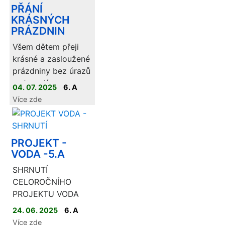
PŘÁNÍ
KRÁSNÝCH
PRÁZDNIN
Všem dětem přeji
krásné a zasloužené
prázdniny bez úrazů
a starostí.
04. 07. 2025
6. A
Více zde
Rodičům děkuji za
úžasnou spolupráci
po celé 2 roky. Jsem
moc rád, že jsem
PROJEKT -
měl možnost poznat
VODA -5.A
tuto skvělou třídu,
SHRNUTÍ
která mi dala sice
CELOROČNÍHO
hodně zabrat, ale
PROJEKTU VODA
užil jsem si s ní i
24. 06. 2025
6. A
neskutečně legrace,
Více zde
drobných vítězství,