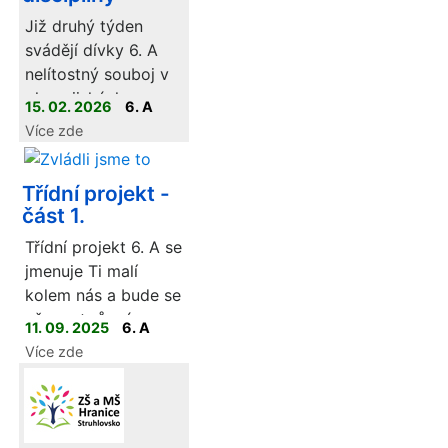
Již druhý týden
svádějí dívky 6. A
nelítostný souboj v
olympijských
15. 02. 2026
6. A
disciplínách. Jelikož
Více zde
je dívek málo, jde
spíše o souboj
Třídní projekt -
dvojic než o týmové
část 1.
klání, ale i tak jdou
dívky do všeho
Třídní projekt 6. A se
naplno.
jmenuje Ti malí
kolem nás a bude se
věnovat různým
11. 09. 2025
6. A
organismům. Od
Více zde
bakterií, přes houby
až po rostlinky.