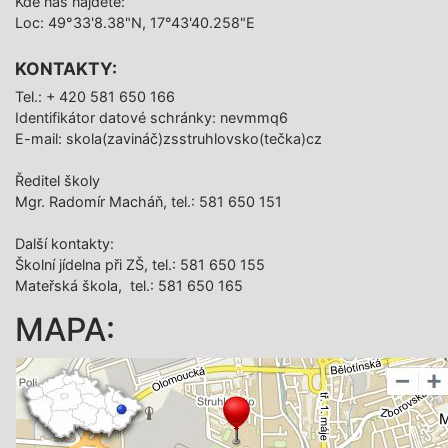
Kde nás najdete:
protože jsou to
Loc: 49°33'8.38"N, 17°43'40.258"E
velmi křehcí a krásní
mladí lidé...už ne
KONTAKTY:
"jen" děti. Jsme vám
Tel.: + 420 581 650 166
- rodičům - velmi
Identifikátor datové schránky: nevmmq6
vděčný, že jste mi
E-mail: skola(zavináč)zsstruhlovsko(tečka)cz
byli v tomto úsilí
oporou,diskutovali
Ředitel školy
se mnou, ale vždy
Mgr. Radomír Macháň, tel.: 581 650 151
jsme byli na stejné
Další­ kontakty:
straně - vše ve
Školní jídelna při ZŠ, tel.: 581 650 155
prospěch našich /
Mateřská škola, tel.: 581 650 165
promiňte vašich/
dětí.
MAPA:
Ještě jednou přeji
všem žákům bývalé
5.a hodně úspěchů
na 2.stupni naší