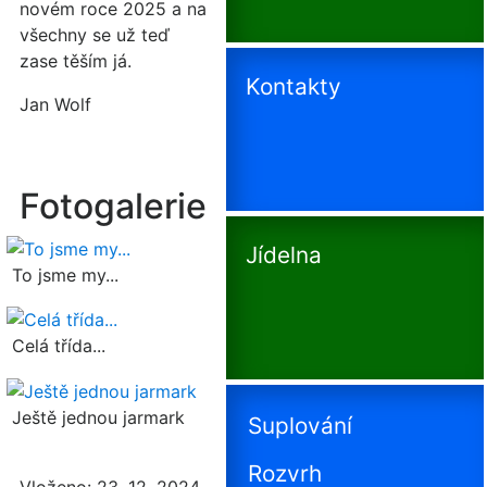
novém roce 2025 a na
všechny se už teď
zase těším já.
Kontakty
Jan Wolf
Fotogalerie
Jídelna
To jsme my...
Celá třída...
Ještě jednou jarmark
Suplování
Rozvrh
Vloženo: 23. 12. 2024