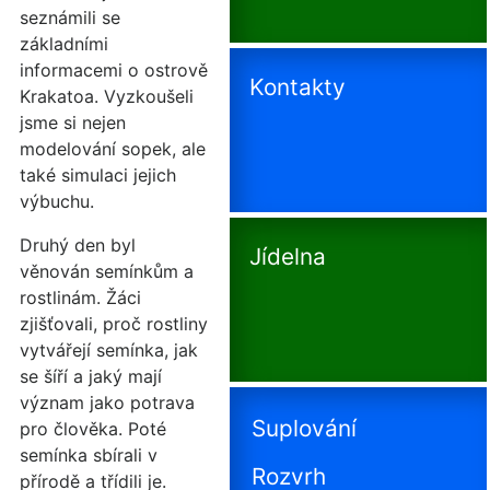
seznámili se
základními
informacemi o ostrově
Kontakty
Krakatoa. Vyzkoušeli
jsme si nejen
modelování sopek, ale
také simulaci jejich
výbuchu.
Druhý den byl
Jídelna
věnován semínkům a
rostlinám. Žáci
zjišťovali, proč rostliny
vytvářejí semínka, jak
se šíří a jaký mají
význam jako potrava
Suplování
pro člověka. Poté
semínka sbírali v
Rozvrh
přírodě a třídili je.