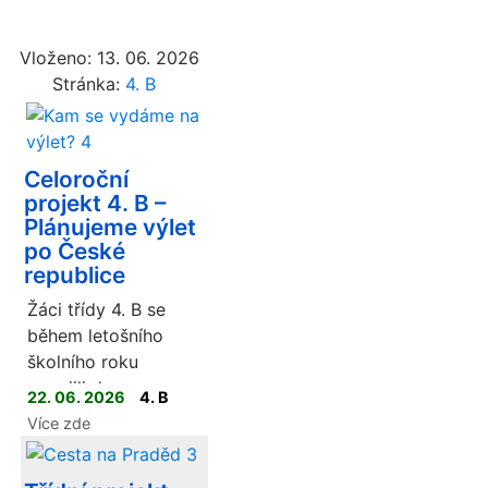
Vloženo: 13. 06. 2026
Stránka:
4. B
Celoroční
projekt 4. B –
Plánujeme výlet
po České
republice
Žáci třídy 4. B se
během letošního
školního roku
zapojili do
22. 06. 2026
4. B
celoročního
Více zde
projektu, jehož cílem
bylo ve dvojicích