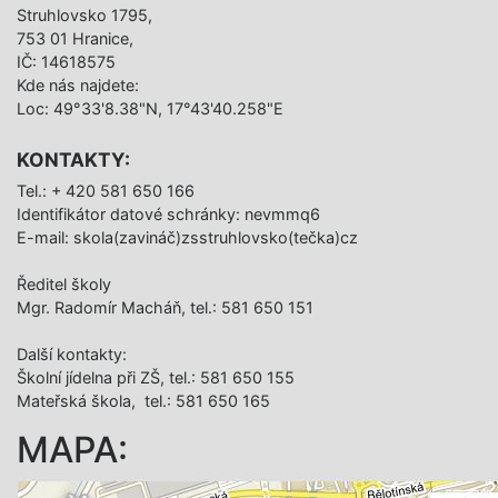
Struhlovsko 1795,
753 01 Hranice,
IČ: 14618575
Kde nás najdete:
Loc: 49°33'8.38"N, 17°43'40.258"E
KONTAKTY:
Tel.: + 420 581 650 166
Identifikátor datové schránky: nevmmq6
E-mail: skola(zavináč)zsstruhlovsko(tečka)cz
Ředitel školy
Mgr. Radomír Macháň, tel.: 581 650 151
Další­ kontakty:
Školní jídelna při ZŠ, tel.: 581 650 155
Mateřská škola, tel.: 581 650 165
MAPA: