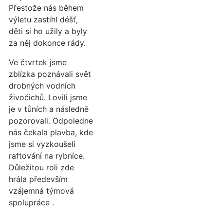
Přestože nás během
výletu zastihl déšť,
děti si ho užily a byly
za něj dokonce rády.
Ve čtvrtek jsme
zblízka poznávali svět
drobných vodních
živočichů. Lovili jsme
je v tůních a následně
pozorovali. Odpoledne
nás čekala plavba, kde
jsme si vyzkoušeli
raftování na rybníce.
Důležitou roli zde
hrála především
vzájemná týmová
spolupráce .