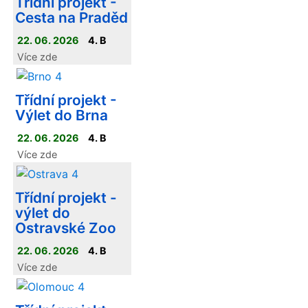
Třídní projekt -
naplánovat výlet na
Cesta na Praděd
libovolné místo v
České republice.
22. 06. 2026
4. B
Každá dvojice si
Více zde
sama vybrala
destinaci, připravila
Třídní projekt -
program výletu a
Výlet do Brna
zpracovala jeho
prezentaci
22. 06. 2026
4. B
Více zde
Třídní projekt -
výlet do
Ostravské Zoo
22. 06. 2026
4. B
Více zde