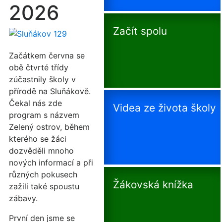
2026
Začít spolu
Začátkem června se
obě čtvrté třídy
zúčastnily školy v
přírodě na Sluňákově.
Čekal nás zde
Videa ze života školy
program s názvem
Zelený ostrov
,
během
kterého se žáci
dozvěděli mnoho
nových informací a při
různých pokusech
Žákovská knížka
zažili také spoustu
zábavy.
První den jsme se