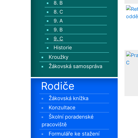
8. B
8. C
9. A
9. B
9. C
Historie
Kroužky
Žákovská samospráva
Rodiče
Žákovská knížka
Konzultace
Školní poradenské
pracoviště
Formuláře ke stažení