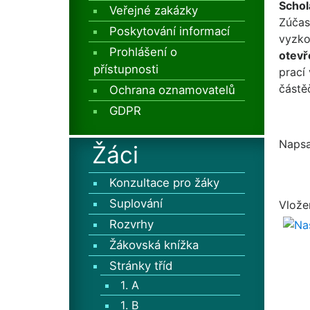
Schol
Veřejné zakázky
Zúčast
Poskytování informací
vyzk
Prohlášení o
otevř
přístupnosti
prací
částě
Ochrana oznamovatelů
GDPR
Napsa
Žáci
Konzultace pro žáky
Suplování
Vlože
Rozvrhy
Žákovská knížka
Stránky tříd
1. A
1. B