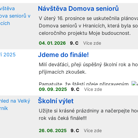
Návštěva Domova seniorů
V úterý 16. prosince se uskutečnila pláno
Domova seniorů v Hranicích, která byla s
celoročního projektu Moje budoucnost.
04. 01. 2026
9. C
Více zde
Jdeme do finále!
Milí deváťáci, přeji úspěšný školní rok a h
příjimacích zkoušek.
Pamatujte, že štěstí přeje připraveným.
09. 09. 2025
9. C
Více zde
Školní výlet
Užijte si krásné prázdniny a načerpejte hod
rok vás čeká finále!!!
26. 06. 2025
9. C
Více zde