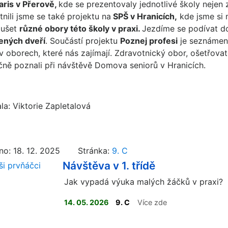
aris v Přerově,
kde se prezentovaly jednotlivé školy nejen 
nili jsme se také projektu na
SPŠ v Hranicích,
kde jsme si 
oušet
různé obory této školy v praxi.
Jezdíme se podívat d
ených dveří
. Součástí projektu
Poznej profesi
je seznámení
 v oborech, které nás zajímají. Zdravotnický obor, ošetřova
čně poznali při návštěvě Domova seniorů v Hranicích.
la: Viktorie Zapletalová
no: 18. 12. 2025 Stránka:
9. C
Návštěva v 1. třídě
Jak vypadá výuka malých žáčků v praxi?
14. 05. 2026
9. C
Více zde