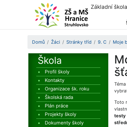
Základní škol
Domů
Žáci
Stránky tříd
9. C
Moje b
Mo
Škola
šť
Profil školy
Kontakty
Téma p
Organizace šk. roku
vybra
Školská rada
Toto r
Plán práce
vlast
Projekty školy
testy
střed
Dokumenty školy