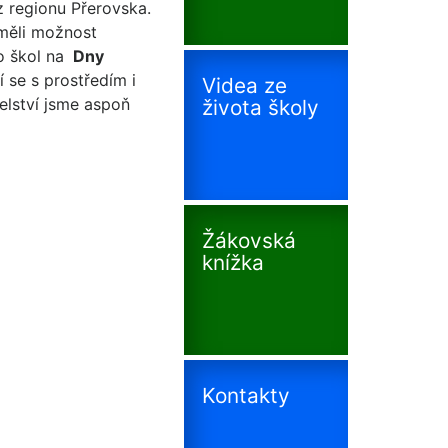
z regionu Přerovska.
měli možnost
o škol na
Dny
 se s prostředím i
Videa ze
telství jsme aspoň
života školy
Žákovská
knížka
Kontakty