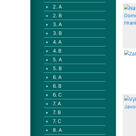
2. A
2. B
3. A
3. B
4. A
4. B
5. A
5. B
6. A
6. B
6. C
7. A
7. B
7. C
8. A