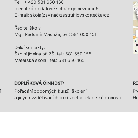
Tel.: + 420 581 650 166
Identifikátor datové schránky: nevmmq6
E-mail: skola(zavináč)zsstruhlovsko(tečka)cz
Ředitel školy
Mgr. Radomír Macháň, tel.: 581 650 151
Další­ kontakty:
Školní jídelna při ZŠ, tel.: 581 650 155
Mateřská škola, tel.: 581 650 165
DOPLŇKOVÁ ČINNOST:
RE
í
Pořádání odborných kurzů, školení
Pr
a jiných vzdělávacích akcí včetně lektorské činnosti
Ho