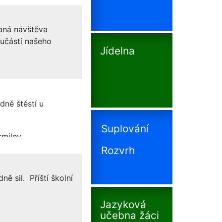
vaná návštěva
oučástí našeho
Jídelna
odně štěstí u
Suplování
Rozvrh
ně sil. Příští školní
Jazyková
učebna žáci