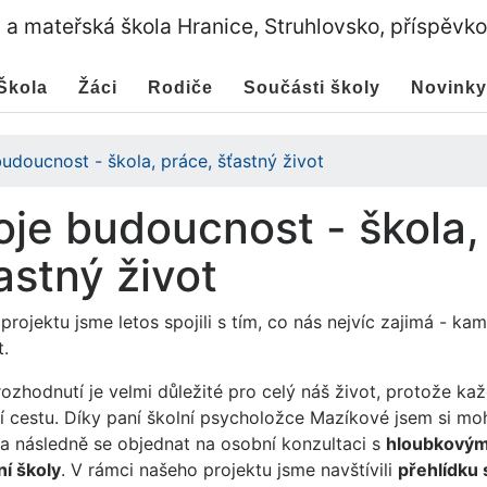
a a mateřská škola Hranice, Struhlovsko, příspěvk
Škola
Žáci
Rodiče
Součásti školy
Novinky
udoucnost - škola, práce, šťastný život
je budoucnost - škola,
astný život
rojektu jsme letos spojili s tím, co nás nejvíc zajimá - kam
t.
ozhodnutí je velmi důležité pro celý náš život, protože kaž
ní cestu. Díky paní školní psycholožce Mazíkové jsem si moh
a následně se objednat na osobní konzultaci s
hloubkovými
ní školy
. V rámci našeho projektu jsme navštívili
přehlídku 