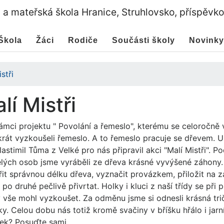
a a mateřská škola Hranice, Struhlovsko, příspěvk
Škola
Žáci
Rodiče
Součásti školy
Novinky
stři
lí Mistři
ámci projektu " Povolání a řemeslo", kterému se celoročně 
krát vyzkoušeli řemeslo. A to řemeslo pracuje se dřevem. Už
astimil Tůma z Velké pro nás připravil akci "Malí Mistři". 
lých osob jsme vyráběli ze dřeva krásné vyvýšené záhony.
it správnou délku dřeva, vyznačit provázkem, přiložit na z
po druhé pečlivě přivrtat. Holky i kluci z naší třídy se při pr
 vše mohl vyzkoušet. Za odměnu jsme si odnesli krásná tri
ky. Celou dobu nás totiž kromě svačiny v bříšku hřálo i jarn
ek? Posuďte sami...