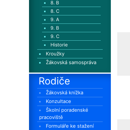
8. B
8. C
9. A
9. B
9. C
Historie
Kroužky
Žákovská samospráva
Rodiče
Žákovská knížka
Konzultace
Školní poradenské
pracoviště
Formuláře ke stažení