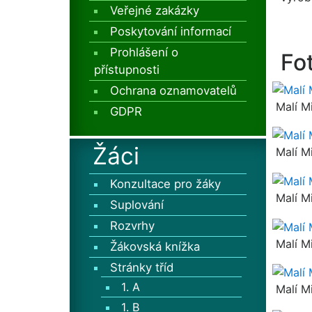
Veřejné zakázky
Poskytování informací
Prohlášení o
Fo
přístupnosti
Ochrana oznamovatelů
Malí Mi
GDPR
Žáci
Malí Mi
Konzultace pro žáky
Malí Mi
Suplování
Rozvrhy
Malí Mi
Žákovská knížka
Stránky tříd
1. A
Malí Mi
1. B