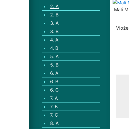
2. A
Malí Mi
2. B
3. A
Vlože
3. B
4. A
4. B
5. A
5. B
6. A
6. B
6. C
7. A
7. B
7. C
8. A