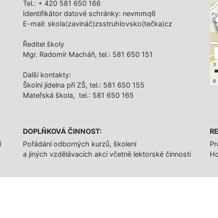
Tel.: + 420 581 650 166
Identifikátor datové schránky: nevmmq6
E-mail: skola(zavináč)zsstruhlovsko(tečka)cz
Ředitel školy
Mgr. Radomír Macháň, tel.: 581 650 151
Další­ kontakty:
Školní jídelna při ZŠ, tel.: 581 650 155
Mateřská škola, tel.: 581 650 165
DOPLŇKOVÁ ČINNOST:
RE
í
Pořádání odborných kurzů, školení
Pr
a jiných vzdělávacích akcí včetně lektorské činnosti
Ho