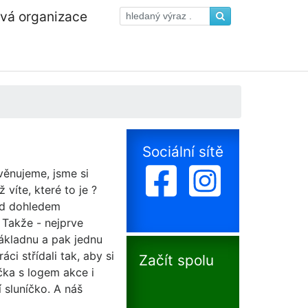
ová organizace
Sociální sítě
věnujeme, jsme si
 víte, které to je ?
Pod dohledem
 Takže - nejprve
ákladnu a pak jednu
áci střídali tak, aby si
Začít spolu
čka s logem akce i
í sluníčko. A náš