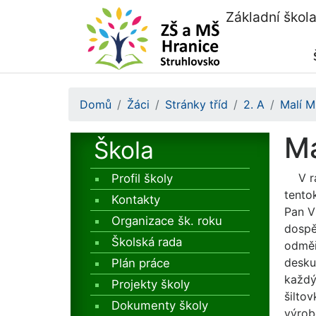
Základní škol
Domů
Žáci
Stránky tříd
2. A
Malí Mi
Ma
Škola
V r
Profil školy
tento
Kontakty
Pan Vl
Organizace šk. roku
dospě
Školská rada
odměř
desku 
Plán práce
každý
Projekty školy
šiltov
Dokumenty školy
výrob