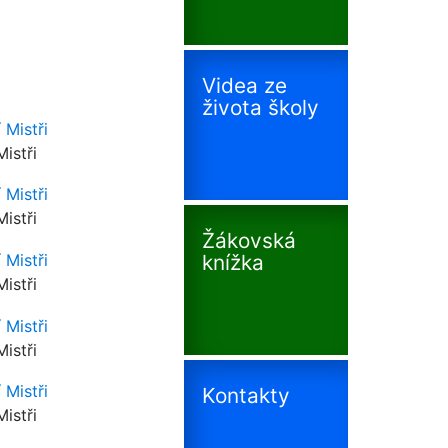
Videa ze
života školy
istři
istři
Žákovská
knížka
istři
istři
Kontakty
istři