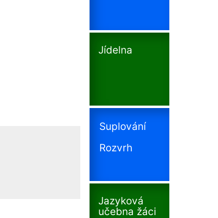
Jídelna
Suplování
Rozvrh
Jazyková
učebna žáci