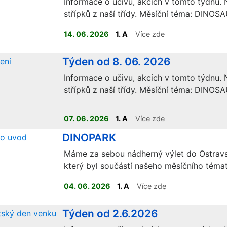
Informace o učivu, akcích v tomto týdnu. N
střípků z naší třídy. Měsíční téma: DINOSA
14. 06. 2026
1. A
Více zde
Týden od 8. 06. 2026
Informace o učivu, akcích v tomto týdnu. N
střípků z naší třídy. Měsíční téma: DINOSA
07. 06. 2026
1. A
Více zde
ELEKTRONICKÁ VERZE UČEBNIC JE K DISPOZICI
DINOPARK
NA
:
https://www.ucimnaprvnimstupni.cz/divici/pilotaz
Je 
INTERAKTIVNÍ VÝUKA.
Máme za sebou nádherný výlet do Ostrav
který byl součástí našeho měsíčního téma
04. 06. 2026
1. A
Více zde
Týden od 2.6.2026