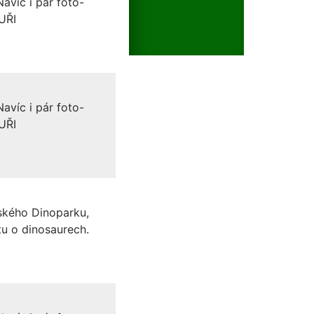
avíc i pár foto-
UŘI
avíc i pár foto-
UŘI
potřeba sjet níže na sekci
ského Dinoparku,
tu o dinosaurech.