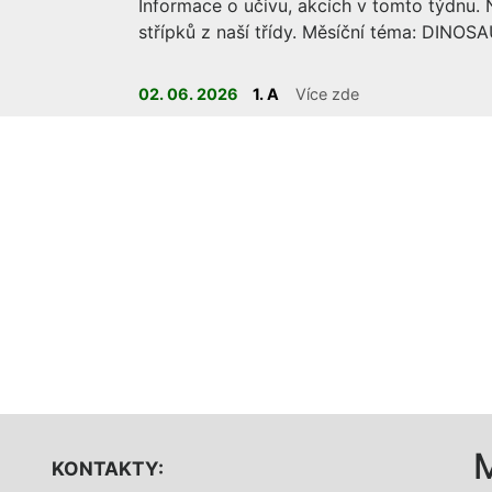
Informace o učivu, akcích v tomto týdnu. N
střípků z naší třídy. Měsíční téma: DINOSA
02. 06. 2026
1. A
Více zde
ELEKTRONICKÁ VERZE UČEBNIC JE K DISPOZICI
NA
:
https://www.ucimnaprvnimstupni.cz/divici/pilotaz
Je 
INTERAKTIVNÍ VÝUKA.
KONTAKTY: