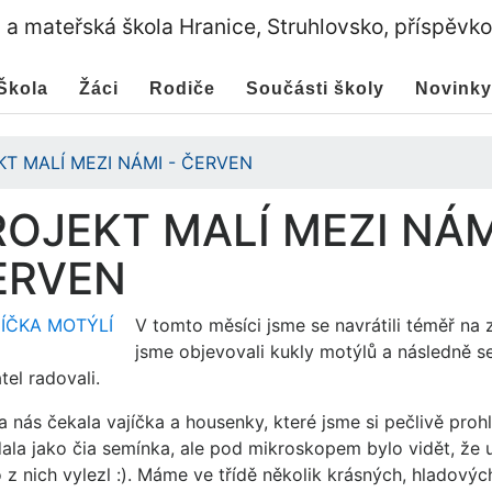
a a mateřská škola Hranice, Struhlovsko, příspěvk
Škola
Žáci
Rodiče
Součásti školy
Novinky
KT MALÍ MEZI NÁMI - ČERVEN
OJEKT MALÍ MEZI NÁM
ERVEN
V tomto měsíci jsme se navrátili téměř na 
jsme objevovali kukly motýlů a následně se
tel radovali.
 nás čekala vajíčka a housenky, které jsme si pečlivě prohlí
ala jako čia semínka, ale pod mikroskopem bylo vidět, že 
 z nich vylezl :). Máme ve třídě několik krásných, hladovýc