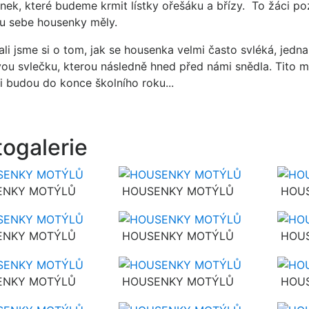
nek, které budeme krmit lístky ořešáku a břízy. To žáci poz
 u sebe housenky měly.
ali jsme si o tom, jak se housenka velmi často svléká, jedn
vou svlečku, kterou následně hned před námi snědla. Tito ma
i budou do konce školního roku...
togalerie
NKY MOTÝLŮ
HOUSENKY MOTÝLŮ
HOUS
NKY MOTÝLŮ
HOUSENKY MOTÝLŮ
HOUS
NKY MOTÝLŮ
HOUSENKY MOTÝLŮ
HOUS