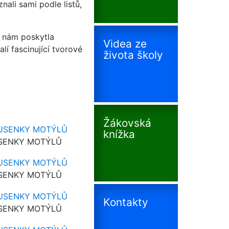
nali sami podle listů,
a nám poskytla
Videa ze
lí fascinující tvorové
života školy
Žákovská
knížka
ENKY MOTÝLŮ
ENKY MOTÝLŮ
Kontakty
ENKY MOTÝLŮ