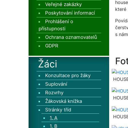
house
Veřejné zakázky
které
Poskytování informací
Povíd
Prohlášení o
čerst
přístupnosti
s nám
Ochrana oznamovatelů
GDPR
Fo
Žáci
Konzultace pro žáky
HOUSE
Suplování
Rozvrhy
HOUSE
Žákovská knížka
Stránky tříd
HOUSE
1. A
1. B