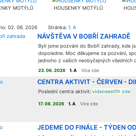
NKY MOTÝLŮ
HOUSENKY MOTÝLŮ
HOUS
no: 02. 06. 2026 Stránka:
1. A
NÁVŠTĚVA V BOBŘÍ ZAHRADĚ
Byli jsme pozváni do Bobří zahrady, kde js
dopoledne. Moc děkujeme za pozvání, spol
jednoho z vašich neobyčejných všedních 
23. 06. 2026
1. A
Více zde
CENTRA AKTIVIT - ČERVEN - D
Poslední centra aktivit:
videosestřih zde
17. 06. 2026
1. A
Více zde
JEDEME DO FINÁLE - TÝDEN OD