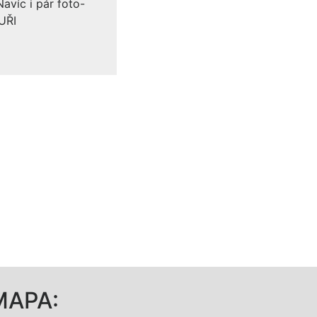
avíc i pár foto-
UŘI
potřeba sjet níže na sekci
MAPA: