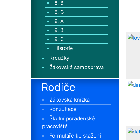
8. B
8. C
9. A
9. B
9. C
Historie
Kroužky
Žákovská samospráva
Rodiče
Žákovská knížka
Konzultace
Školní poradenské
pracoviště
Formuláře ke stažení