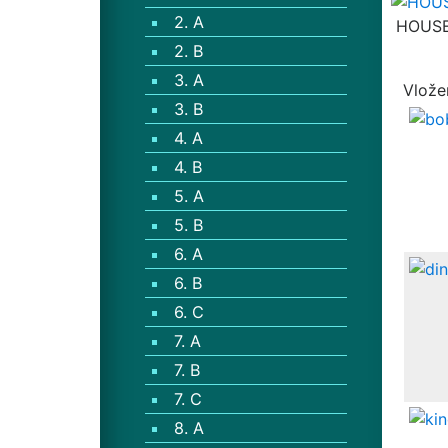
2. A
HOUSE
2. B
3. A
Vlože
3. B
4. A
4. B
5. A
5. B
6. A
6. B
6. C
7. A
7. B
7. C
8. A