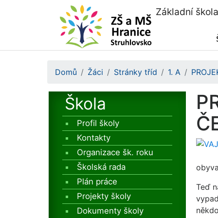
Základní škol
Domů
Žáci
Stránky tříd
1. A
PROJE
PR
Škola
Č
Profil školy
Kontakty
Organizace šk. roku
Školská rada
obyva
Plán práce
Teď na
Projekty školy
vypad
někdo
Dokumenty školy