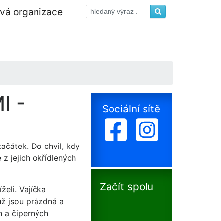
ová organizace
I -
Sociální sítě
začátek. Do chvil, kdy
 z jejich okřídlených
Začít spolu
želi. Vajíčka
už jsou prázdná a
h a čiperných