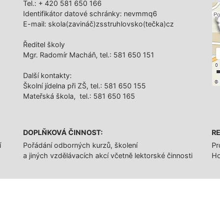
Tel.: + 420 581 650 166
Identifikátor datové schránky: nevmmq6
E-mail: skola(zavináč)zsstruhlovsko(tečka)cz
Ředitel školy
Mgr. Radomír Macháň, tel.: 581 650 151
Další­ kontakty:
Školní jídelna při ZŠ, tel.: 581 650 155
Mateřská škola, tel.: 581 650 165
DOPLŇKOVÁ ČINNOST:
RE
í
Pořádání odborných kurzů, školení
Pr
a jiných vzdělávacích akcí včetně lektorské činnosti
Ho