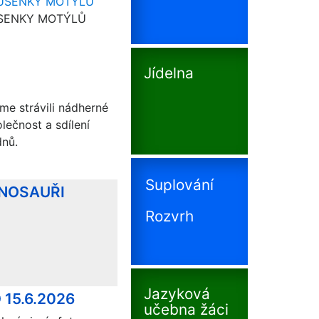
ENKY MOTÝLŮ
Jídelna
me strávili nádherné
ečnost a sdílení
dnů.
Suplování
INOSAUŘI
Rozvrh
Jazyková
 15.6.2026
učebna žáci