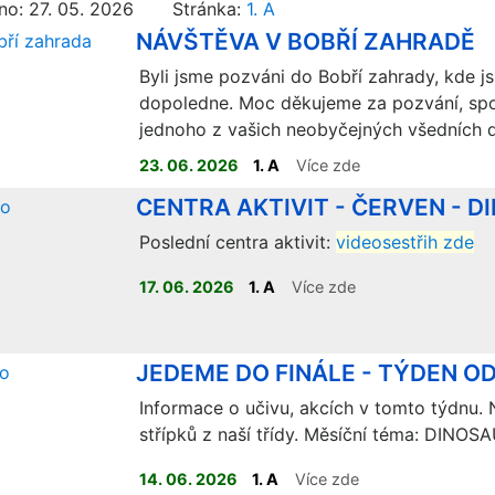
no: 27. 05. 2026 Stránka:
1. A
NÁVŠTĚVA V BOBŘÍ ZAHRADĚ
Byli jsme pozváni do Bobří zahrady, kde js
dopoledne. Moc děkujeme za pozvání, spol
jednoho z vašich neobyčejných všedních 
23. 06. 2026
1. A
Více zde
CENTRA AKTIVIT - ČERVEN - D
Poslední centra aktivit:
videosestřih zde
17. 06. 2026
1. A
Více zde
JEDEME DO FINÁLE - TÝDEN OD
Informace o učivu, akcích v tomto týdnu. N
střípků z naší třídy. Měsíční téma: DINOSA
14. 06. 2026
1. A
Více zde