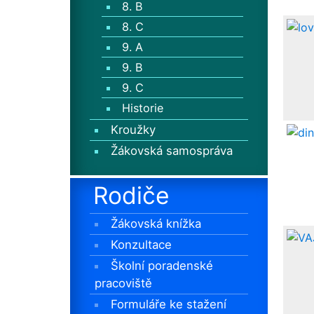
8. B
8. C
9. A
9. B
9. C
Historie
Kroužky
Žákovská samospráva
Rodiče
Žákovská knížka
Konzultace
Školní poradenské
pracoviště
Formuláře ke stažení