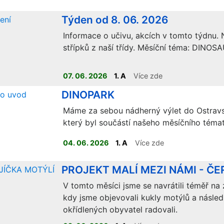
Týden od 8. 06. 2026
Informace o učivu, akcích v tomto týdnu. N
střípků z naší třídy. Měsíční téma: DINOSA
07. 06. 2026
1. A
Více zde
ELEKTRONICKÁ VERZE UČEBNIC JE K DISPOZICI
DINOPARK
NA
:
https://www.ucimnaprvnimstupni.cz/divici/pilotaz
Je 
INTERAKTIVNÍ VÝUKA.
Máme za sebou nádherný výlet do Ostrav
který byl součástí našeho měsíčního téma
04. 06. 2026
1. A
Více zde
PROJEKT MALÍ MEZI NÁMI - Č
V tomto měsíci jsme se navrátili téměř na 
kdy jsme objevovali kukly motýlů a následn
okřídlených obyvatel radovali.