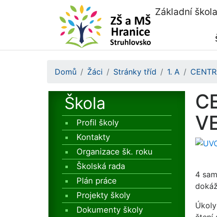
Základní škol
Domů
Žáci
Stránky tříd
1. A
CENTRA
CE
Škola
V
Profil školy
Kontakty
Organizace šk. roku
Školská rada
4 sam
Plán práce
dokáž
Projekty školy
Úkoly
Dokumenty školy