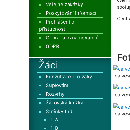
čtení
Veřejné zakázky
spolup
Poskytování informací
Centr
Prohlášení o
přístupnosti
Ochrana oznamovatelů
GDPR
Fo
Žáci
ca ves
Konzultace pro žáky
Suplování
Rozvrhy
ca ves
Žákovská knížka
Stránky tříd
ca ves
1. A
1. B