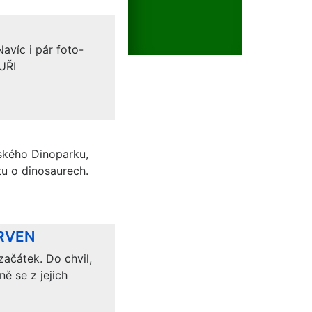
avíc i pár foto-
UŘI
potřeba sjet níže na sekci
ského Dinoparku,
tu o dinosaurech.
ERVEN
začátek. Do chvil,
ě se z jejich