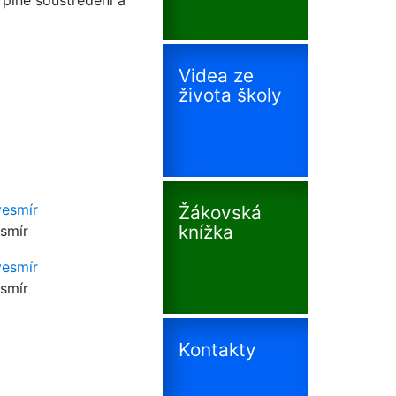
 plné soustředění a
Videa ze
života školy
Žákovská
knížka
smír
smír
Kontakty