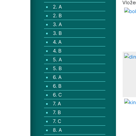
Vlože
2. A
2. B
3. A
3. B
4. A
4. B
5. A
5. B
6. A
6. B
6. C
7. A
7. B
7. C
8. A