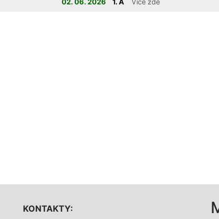
02. 06. 2026
1. A
Více zde
KONTAKTY: