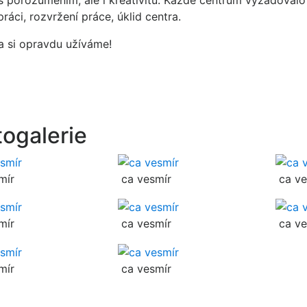
 s porozuměním, ale i kreativitu. Každé centrum vyžadovalo
ráci, rozvržení práce, úklid centra.
a si opravdu užíváme!
togalerie
mír
ca vesmír
ca ve
mír
ca vesmír
ca ve
mír
ca vesmír