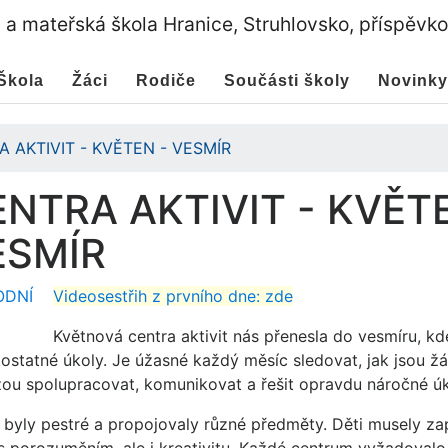
a a mateřská škola Hranice, Struhlovsko, příspěvk
Škola
Žáci
Rodiče
Součásti školy
Novinky
 AKTIVIT - KVĚTEN - VESMÍR
NTRA AKTIVIT - KVĚT
ESMÍR
Videosestřih z prvního dne: zde
Květnová centra aktivit nás přenesla do vesmíru, kd
ostatné úkoly. Je úžasné každý měsíc sledovat, jak jsou žá
ou spolupracovat, komunikovat a řešit opravdu náročné úk
 byly pestré a propojovaly různé předměty. Děti musely zap