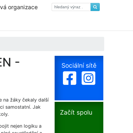
ová organizace
EN -
Sociální sítě
e na žáky čekaly další
ci samostatní. Jak
Začít spolu
oly.
ojit nejen logiku a