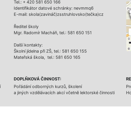
Tel.: + 420 581 650 166
Identifikátor datové schránky: nevmmq6
E-mail: skola(zavináč)zsstruhlovsko(tečka)cz
Ředitel školy
Mgr. Radomír Macháň, tel.: 581 650 151
Další­ kontakty:
Školní jídelna při ZŠ, tel.: 581 650 155
Mateřská škola, tel.: 581 650 165
DOPLŇKOVÁ ČINNOST:
RE
í
Pořádání odborných kurzů, školení
Pr
a jiných vzdělávacích akcí včetně lektorské činnosti
Ho