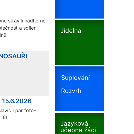
me strávili nádherné
ečnost a sdílení
Jídelna
dnů.
INOSAUŘI
Suplování
Rozvrh
 15.6.2026
avíc i pár foto-
UŘI
Jazyková
učebna žáci