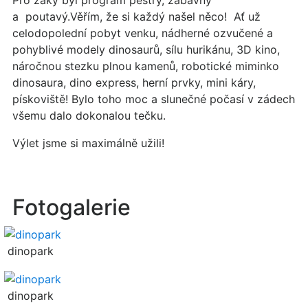
Pro žáky byl program pestrý, zábavný
a poutavý.Věřím, že si každý našel něco! Ať už
celodopolední pobyt venku, nádherné ozvučené a
pohyblivé modely dinosaurů, sílu hurikánu, 3D kino,
náročnou stezku plnou kamenů, robotické miminko
dinosaura, dino express, herní prvky, mini káry,
pískoviště! Bylo toho moc a slunečné počasí v zádech
všemu dalo dokonalou tečku.
Výlet jsme si maximálně užili!
Fotogalerie
dinopark
dinopark