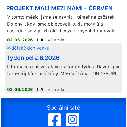
NA
:
https://www.ucimnaprvnimstupni.cz/divici/pilotaz
Je potřeba sjet
PROJEKT MALÍ MEZI NÁMI - ČERVEN
níže na sekci INTERAKTIVNÍ VÝUKA.
V tomto měsíci jsme se navrátili téměř na začátek.
Do chvil, kdy jsme objevovali kukly motýlů a
následně se z jejich okřídlených obyvatel radovali.
02. 06. 2026
1. A
Více zde
Týden od 2.6.2026
Informace o učivu, akcích v tomto týdnu. Navíc i pár
foto-střípků z naší třídy. Měsíční téma: DINOSAUŘI
02. 06. 2026
1. A
Více zde
ELEKTRONICKÁ VERZE UČEBNIC JE K DISPOZICI
NA
:
https://www.ucimnaprvnimstupni.cz/divici/pilotaz
Je potřeba sjet
Sociální sítě
níže na sekci INTERAKTIVNÍ VÝUKA.