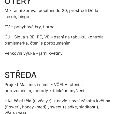
ÚTERÝ
M - ranní zpráva, počítání do 20, prostředí Děda
Lesoň, bingo
TV - pohybové hry, florbal
ČJ - Slova s BĚ, PĚ, VĚ +psaní na tabulku, kontrola,
osmisměrka, čtení s porozuměním
Venkovní výuka - jarní květiny
STŘEDA
Projekt Malí mezi námi - VČELA, čtení s
porozuměním, metody kritického myšlení
+AJ části těla (u včely :) + navíc slovní zásoba květina
(flower), honey (med) , sweet (sladké, sladkosti),
včela (bee)