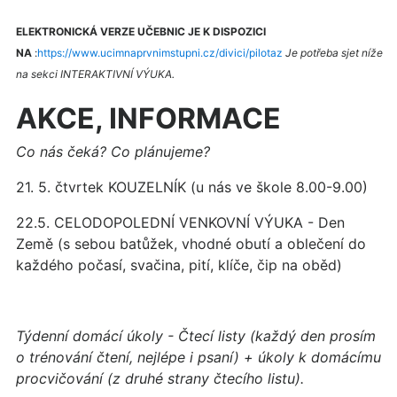
ELEKTRONICKÁ VERZE UČEBNIC JE K DISPOZICI
NA
:
https://www.ucimnaprvnimstupni.cz/divici/pilotaz
Je potřeba sjet níže
na sekci INTERAKTIVNÍ VÝUKA.
AKCE, INFORMACE
Co nás čeká? Co plánujeme?
21. 5. čtvrtek KOUZELNÍK (u nás ve škole 8.00-9.00)
22.5. CELODOPOLEDNÍ VENKOVNÍ VÝUKA - Den
Země (s sebou batůžek, vhodné obutí a oblečení do
každého počasí, svačina, pití, klíče, čip na oběd)
Týdenní domácí úkoly - Čtecí listy (každý den prosím
o trénování čtení, nejlépe i psaní) + úkoly k domácímu
procvičování (z druhé strany čtecího listu).