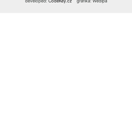
developed:
CodeKey.cz
grafika: Wedipa