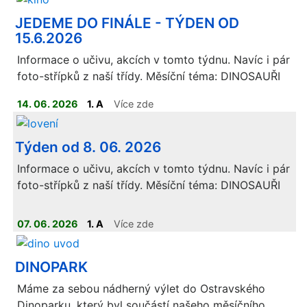
JEDEME DO FINÁLE - TÝDEN OD
15.6.2026
Informace o učivu, akcích v tomto týdnu. Navíc i pár
foto-střípků z naší třídy. Měsíční téma: DINOSAUŘI
14. 06. 2026
1. A
Více zde
Týden od 8. 06. 2026
Informace o učivu, akcích v tomto týdnu. Navíc i pár
foto-střípků z naší třídy. Měsíční téma: DINOSAUŘI
07. 06. 2026
1. A
Více zde
ELEKTRONICKÁ VERZE UČEBNIC JE K DISPOZICI
NA
:
https://www.ucimnaprvnimstupni.cz/divici/pilotaz
Je potřeba sjet
DINOPARK
níže na sekci INTERAKTIVNÍ VÝUKA.
Máme za sebou nádherný výlet do Ostravského
Dinoparku, který byl součástí našeho měsíčního