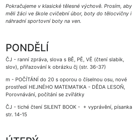
Pokračujeme v klasické tělesné výchově. Prosím, aby
měli žáci ve škole cvičební úbor, boty do tělocvičny i
náhradní sportovní boty na ven.
PONDĚLÍ
ČJ - ranní zpráva, slova s BĚ, PĚ, VĚ (čtení slabik,
slov), přiřazování k obrázku čj (str. 36-37)
m - POČÍTÁNÍ do 20 s oporou o číselnou osu, nové
prostředí HEJNÉHO MATEMATIKA - DĚDA LESOŇ,
Porovnávání, počítání se zvířátky
ČJ - tiché čtení SILENT BOOK - + vyprávění, písanka
str. 14-15