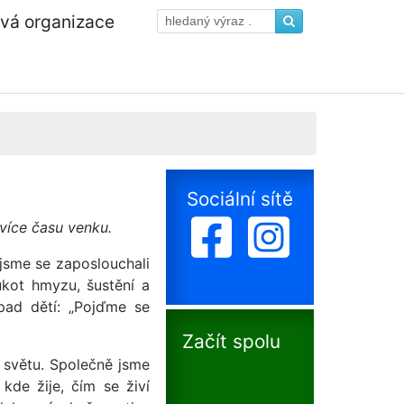
ová organizace
Sociální sítě
 více času venku.
jsme se zaposlouchali
ukot hmyzu, šustění a
pad dětí: „Pojďme se
Začít spolu
 světu. Společně jsme
kde žije, čím se živí