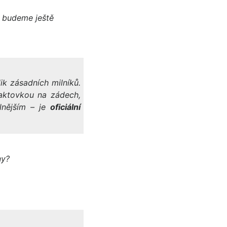
ý budeme ještě
ik zásadních milníků.
aktovkou na zádech,
lnějším – je
oficiální
ny?