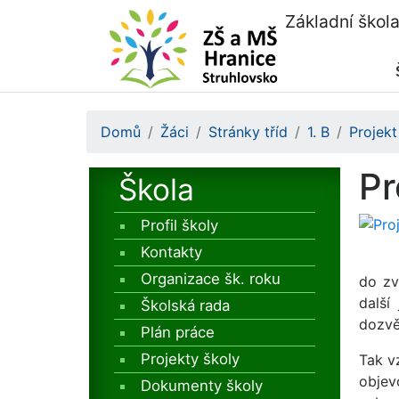
Základní škol
Domů
Žáci
Stránky tříd
1. B
Projek
Pr
Škola
Profil školy
Kontakty
Organizace šk. roku
do zv
další
Školská rada
dozvě
Plán práce
Projekty školy
Tak v
objev
Dokumenty školy