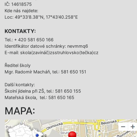
IČ: 14618575
Kde nás najdete:
Loc: 49°33'8.38"N, 17°43'40.258"E
KONTAKTY:
Tel.: + 420 581 650 166
Identifikátor datové schránky: nevmmq6
E-mail: skola(zavináč)zsstruhlovsko(tečka)cz
Ředitel školy
Mgr. Radomír Macháň, tel.: 581 650 151
Další­ kontakty:
Školní jídelna při ZŠ, tel.: 581 650 155
Mateřská škola, tel.: 581 650 165
MAPA: