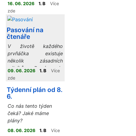
vzpomínat.
16. 06. 2026
1. B
Více
zde
Pasování na
čtenáře
V životě každého
prvňáčka existuje
několik zásadních
milníků. Prvním je
09. 06. 2026
1. B
Více
bezesporu nástup do
zde
školy s aktovkou na
Týdenní plán od 8.
zádech, tím druhým – a
6.
pro mnohé ještě
kouzelnějším – je
Co nás tento týden
oficiální pasování na
čeká? Jaké máme
čtenáře
.
plány?
08. 06. 2026
1. B
Více