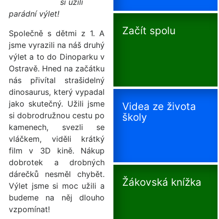
si užili
parádní výlet!
Začít spolu
Společně s dětmi z 1. A
jsme vyrazili na náš druhý
výlet a to do Dinoparku v
Ostravě. Hned na začátku
nás přivítal strašidelný
dinosaurus, který vypadal
jako skutečný. Užili jsme
Videa ze života
si dobrodružnou cestu po
školy
kamenech, svezli se
vláčkem, viděli krátký
film v 3D kině. Nákup
dobrotek a drobných
dárečků nesměl chybět.
Žákovská knížka
Výlet jsme si moc užili a
budeme na něj dlouho
vzpomínat!