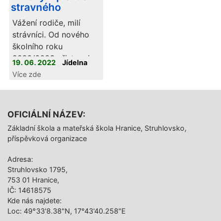
stravného
Vážení rodiče, milí
strávníci. Od nového
školního roku
2022/2023 přistupuje
19. 06. 2022
Jídelna
naše školní jídelna k
Více zde
placení stravného
zálohově.
OFICIÁLNÍ NÁZEV:
Základní škola a mateřská škola Hranice, Struhlovsko,
příspěvková organizace
Adresa:
Struhlovsko 1795,
753 01 Hranice,
IČ: 14618575
Kde nás najdete:
Loc: 49°33'8.38"N, 17°43'40.258"E