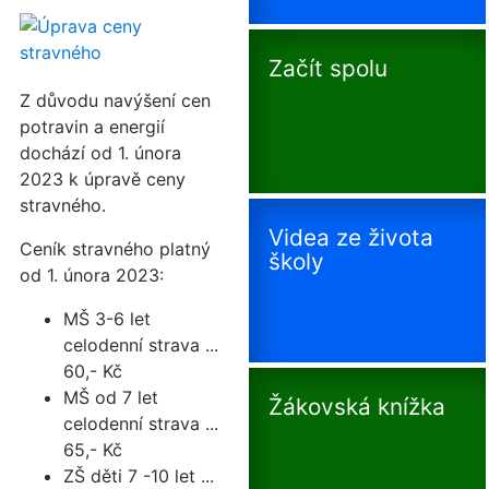
Začít spolu
Z důvodu navýšení cen
potravin a energií
dochází od 1. února
2023 k úpravě ceny
stravného.
Videa ze života
Ceník stravného platný
školy
od 1. února 2023:
MŠ 3-6 let
celodenní strava ...
60,- Kč
MŠ od 7 let
Žákovská knížka
celodenní strava ...
65,- Kč
ZŠ děti 7 -10 let ...