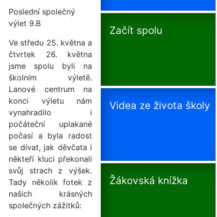
Poslední společný
výlet 9.B
Začít spolu
Ve středu 25. května a
čtvrtek 26. května
jsme spolu byli na
školním výletě.
Lanové centrum na
konci výletu nám
Videa ze života školy
vynahradilo i
počáteční uplakané
počasí a byla radost
se dívat, jak děvčata i
někteří kluci překonali
svůj strach z výšek.
Žákovská knížka
Tady několik fotek z
našich krásných
společných zážitků: