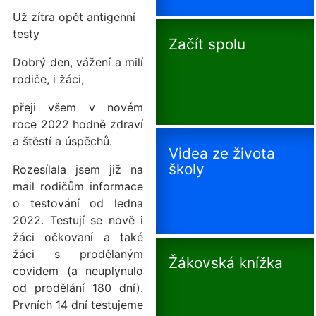
Už zítra opět antigenní
testy
Začít spolu
Dobrý den, vážení a milí
rodiče, i žáci,
přeji všem v novém
roce 2022 hodně zdraví
a štěstí a úspěchů.
Videa ze života
školy
Rozesílala jsem již na
mail rodičům informace
o testování od ledna
2022. Testují se nově i
žáci očkovaní a také
žáci s prodělaným
Žákovská knížka
covidem (a neuplynulo
od prodělání 180 dní).
Prvních 14 dní testujeme