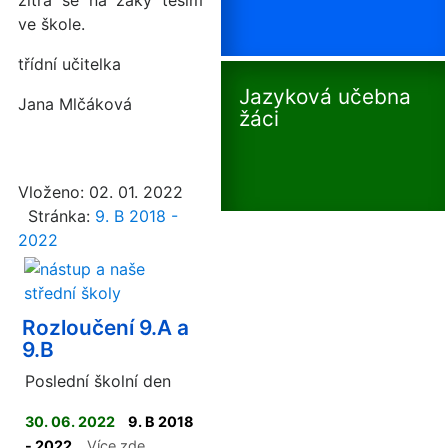
zítra se na žáky těším
ve škole.
třídní učitelka
Jazyková učebna
Jana Mlčáková
žáci
Vloženo: 02. 01. 2022
Stránka:
9. B 2018 -
2022
Rozloučení 9.A a
9.B
Poslední školní den
30. 06. 2022
9. B 2018
- 2022
Více zde