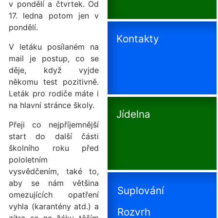
v pondělí a čtvrtek. Od
17. ledna potom jen v
pondělí.
Kontakty
V letáku posílaném na
mail je postup, co se
děje, když vyjde
někomu test pozitivně.
Leták pro rodiče máte i
na hlavní stránce školy.
Jídelna
Přeji co nejpříjemnější
start do další části
školního roku před
pololetním
vysvědčením, také to,
aby se nám většina
Suplování
omezujících opatření
vyhla (karantény atd.) a
Rozvrh