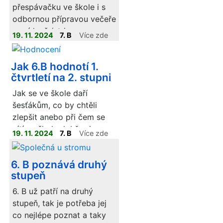
spolužáky.
přespávačku ve škole i s
odbornou přípravou večeře
a snídaně (stripsy s
19. 11. 2024
7. B
Více zde
bramborem a palačinky k
snídani).
Jak 6.B hodnotí 1.
čtvrtletí na 2. stupni
Jak se ve škole daří
šesťákům, co by chtěli
zlepšit anebo při čem se
cítí ve škole dobře si
19. 11. 2024
7. B
Více zde
můžete přečím v
hodnocení, které se jim
6. B poznává druhý
dnes podařilo vytvořit.
stupeň
6. B už patří na druhý
stupeň, tak je potřeba jej
co nejlépe poznat a taky