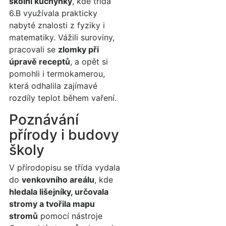
školní kuchyňky
, kde třída
6.B využívala prakticky
nabyté znalosti z fyziky i
matematiky. Vážili suroviny,
pracovali se
zlomky při
úpravě receptů
, a opět si
pomohli i termokamerou,
která odhalila zajímavé
rozdíly teplot během vaření.
Poznávání
přírody i budovy
školy
V přírodopisu se třída vydala
do
venkovního areálu
, kde
hledala lišejníky, určovala
stromy a tvořila mapu
stromů
pomocí nástroje