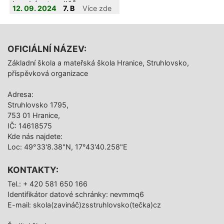
ho ukázat rodičům.
12. 09. 2024
7. B
Více zde
OFICIÁLNÍ NÁZEV:
Základní škola a mateřská škola Hranice, Struhlovsko,
příspěvková organizace
Adresa:
Struhlovsko 1795,
753 01 Hranice,
IČ: 14618575
Kde nás najdete:
Loc: 49°33'8.38"N, 17°43'40.258"E
KONTAKTY:
Tel.: + 420 581 650 166
Identifikátor datové schránky: nevmmq6
E-mail: skola(zavináč)zsstruhlovsko(tečka)cz