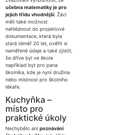
zvažování vyhodnotili, že
učebna matematiky je pro
jejich třídu vhodnější
. Žáci
měli také možnost
nahlédnout do projektové
dokumentace, která byla
stará téměř 20 let, ověřit si
naměřené údaje a také zjistit,
že dříve byl ve ěkole
například byt pro pana
školníka, kde je nyní družina
nebo místnost pro školního
lékaře.
Kuchyňka –
místo pro
praktické úkoly
Nechybělo ani
poznávání