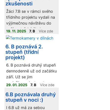
zkušenosti
návštěvníkům akce.
Výtěžek z prodeje se
Žáci 7.B se v rámci svého
rozhodli věnovat útulku
třídního projektu vydali na
pro zvířata v Přerově, čímž
výjimečnou návštěvu do
spojili kreativitu, spolupráci
naší mateřské školy.
19. 11. 2025
7. B
Více zde
a ochotu pomáhat tam,
Čekala na ně skupina
kde je to potřeba.
čtrnácti předškoláků, kteří
6. B poznává 2.
se s nadšením pustili do
stupeň (třídní
společného dopoledne
projekt)
plného úkolů, her a tvoření.
6. B poznává druhý stupeň
dennodenně už od začátku
září. Už se jim
podařilo zorientovat se na
29. 01. 2025
7. B
Více zde
2. stupni, ujasnit si, jaký
6.B poznávala druhý
mají rozvrh, zvyknout si na
stupeň v noci :)
učitele a seznámit se s
některými staršími
I 6.B už má za sebou