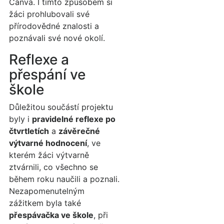
Canva. I tímto způsobem si
žáci prohlubovali své
přírodovědné znalosti a
poznávali své nové okolí.
Reflexe a
přespání ve
škole
Důležitou součástí projektu
byly i
pravidelné reflexe po
čtvrtletích
a
závěrečné
výtvarné hodnocení
, ve
kterém žáci výtvarně
ztvárnili, co všechno se
během roku naučili a poznali.
Nezapomenutelným
zážitkem byla také
přespávačka ve škole
, při