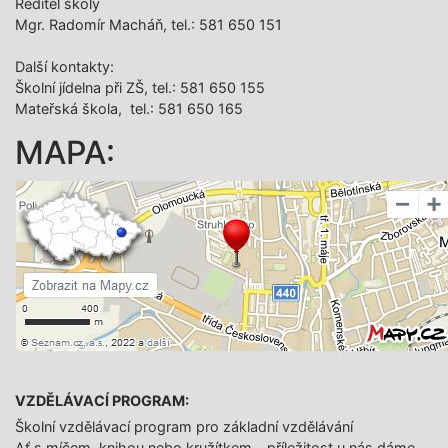
Ředitel školy
Mgr. Radomír Macháň, tel.: 581 650 151
Další­ kontakty:
Školní jídelna při ZŠ, tel.: 581 650 155
Mateřská škola, tel.: 581 650 165
MAPA:
VZDĚLÁVACÍ PROGRAM:
Školní vzdělávací program pro základní vzdělávání
Ať s míčem, knihou nebo kružítkem - příležitost u nás dáme