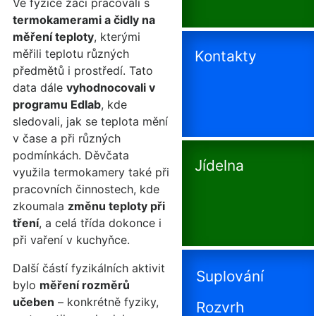
Ve fyzice žáci pracovali s
termokamerami a čidly na
měření teploty
, kterými
měřili teplotu různých
Kontakty
předmětů i prostředí. Tato
data dále
vyhodnocovali v
programu Edlab
, kde
sledovali, jak se teplota mění
v čase a při různých
podmínkách. Děvčata
Jídelna
využila termokamery také při
pracovních činnostech, kde
zkoumala
změnu teploty při
tření
, a celá třída dokonce i
při vaření v kuchyňce.
Další částí fyzikálních aktivit
Suplování
bylo
měření rozměrů
učeben
– konkrétně fyziky,
Rozvrh