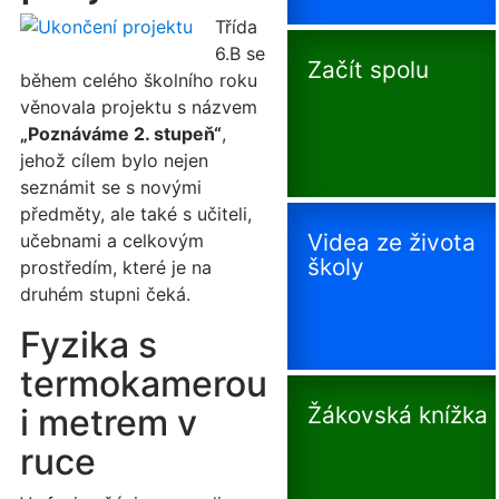
Třída
6.B se
Začít spolu
během celého školního roku
věnovala projektu s názvem
„Poznáváme 2. stupeň“
,
jehož cílem bylo nejen
seznámit se s novými
předměty, ale také s učiteli,
Videa ze života
učebnami a celkovým
školy
prostředím, které je na
druhém stupni čeká.
Fyzika s
termokamerou
i metrem v
Žákovská knížka
ruce