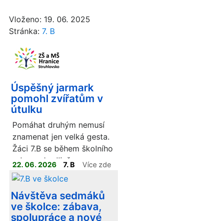
Vloženo: 19. 06. 2025
Stránka:
7. B
Úspěšný jarmark
pomohl zvířatům v
útulku
Pomáhat druhým nemusí
znamenat jen velká gesta.
Žáci 7.B se během školního
roku rozhodli, že svou
22. 06. 2026
7. B
Více zde
energií a nápady podpoří
dobrou věc. V rámci
Návštěva sedmáků
školního jarmarku proto
ve školce: zábava,
vyráběli vlastní výrobky,
spolupráce a nové
které následně nabízeli