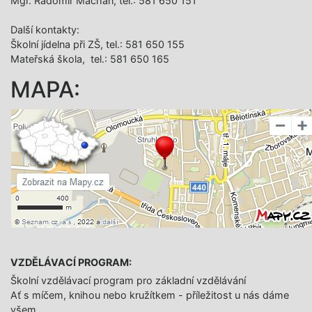
Mgr. Radomír Macháň, tel.: 581 650 151
Další­ kontakty:
Školní jídelna při ZŠ, tel.: 581 650 155
Mateřská škola, tel.: 581 650 165
MAPA:
VZDĚLÁVACÍ PROGRAM:
Školní vzdělávací program pro základní vzdělávání
Ať s míčem, knihou nebo kružítkem - příležitost u nás dáme
všem.