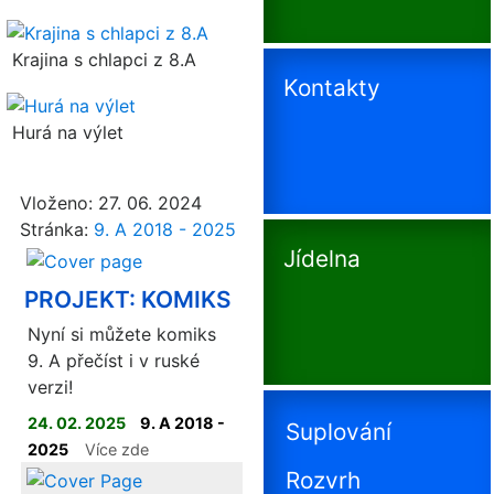
Krajina s chlapci z 8.A
Kontakty
Hurá na výlet
Vloženo: 27. 06. 2024
Stránka:
9. A 2018 - 2025
Jídelna
PROJEKT: KOMIKS
Nyní si můžete komiks
9. A přečíst i v ruské
verzi!
24. 02. 2025
9. A 2018 -
Suplování
2025
Více zde
Rozvrh