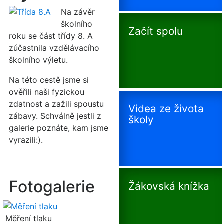
Na závěr
školního
Začít spolu
roku se část třídy 8. A
zúčastnila vzdělávacího
školního výletu.
Na této cestě jsme si
ověřili naši fyzickou
zdatnost a zažili spoustu
Videa ze života
zábavy. Schválně jestli z
školy
galerie poznáte, kam jsme
vyrazili:).
Fotogalerie
Žákovská knížka
Měření tlaku