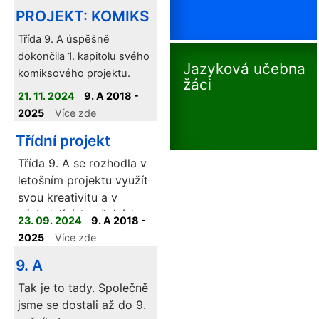
PROJEKT: KOMIKS
Třída 9. A úspěšně
dokončila 1. kapitolu svého
Jazyková učebna
komiksového projektu.
žáci
21. 11. 2024
9. A 2018 -
2025
Více zde
Třídní projekt
Třída 9. A se rozhodla v
letošním projektu využít
svou kreativitu a v
následujících měsících
23. 09. 2024
9. A 2018 -
vám bude prezentovat
2025
Více zde
svůj vlastní komiks.
9. A
Tak je to tady. Společně
jsme se dostali až do 9.