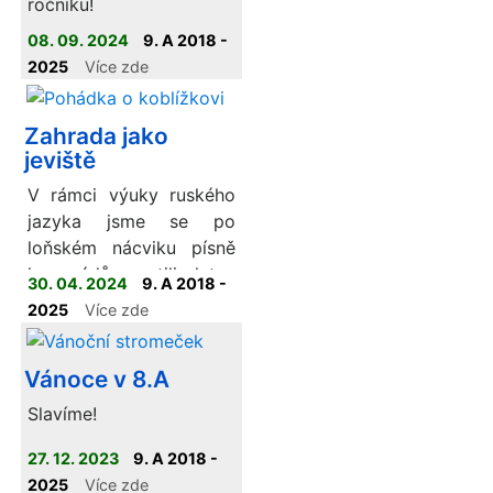
ročníku!
08. 09. 2024
9. A 2018 -
2025
Více zde
Zahrada jako
jeviště
V rámci výuky ruského
jazyka jsme se po
loňském nácviku písně
kamarádů pustili letos
30. 04. 2024
9. A 2018 -
do pohádky O
2025
Více zde
koblížkovi.
Vánoce v 8.A
Slavíme!
27. 12. 2023
9. A 2018 -
2025
Více zde