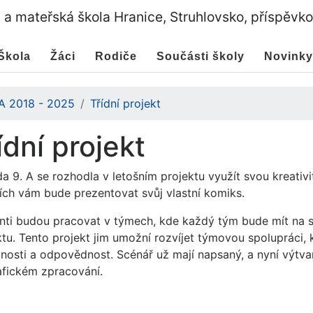
a a mateřská škola Hranice, Struhlovsko, příspěvk
Škola
Žáci
Rodiče
Součásti školy
Novinky
 A 2018 - 2025
Třídní projekt
ídní projekt
da 9. A se rozhodla v letošním projektu využít svou kreativi
ích vám bude prezentovat svůj vlastní komiks.
nti budou pracovat v týmech, kde každý tým bude mít na st
tu. Tento projekt jim umožní rozvíjet týmovou spolupráci, k
nosti a odpovědnost. Scénář už mají napsaný, a nyní výtva
afickém zpracování.