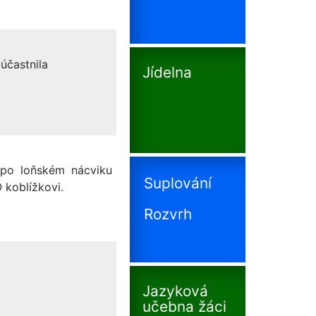
zúčastnila
Jídelna
 po loňském nácviku
Suplování
 koblížkovi.
Rozvrh
Jazyková
učebna žáci