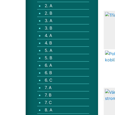
2. A
2. B
3. A
3. B
4. A
4. B
5. A
5. B
6. A
6. B
6. C
7. A
7. B
7. C
8. A