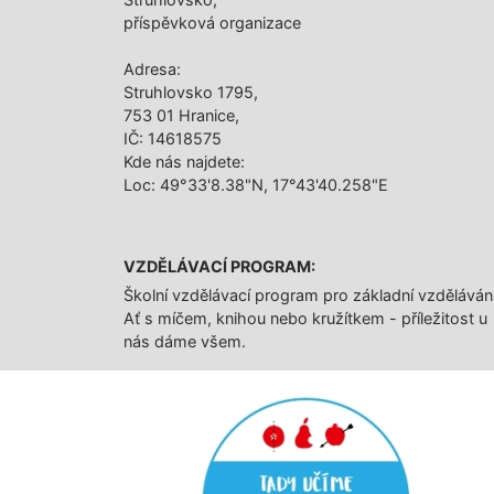
příspěvková organizace
Adresa:
Struhlovsko 1795,
753 01 Hranice,
IČ: 14618575
Kde nás najdete:
Loc: 49°33'8.38"N, 17°43'40.258"E
VZDĚLÁVACÍ PROGRAM:
Školní vzdělávací program pro základní vzděláván
Ať s míčem, knihou nebo kružítkem - příležitost u
nás dáme všem.