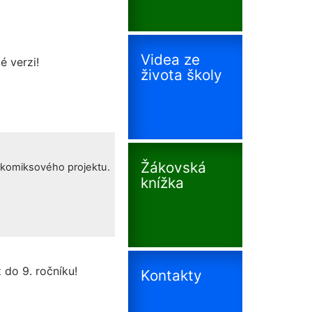
Videa ze
é verzi!
života školy
Žákovská
o komiksového projektu.
knížka
 do 9. ročníku!
Kontakty