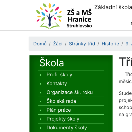
Základní škol
Domů
Žáci
Stránky tříd
Historie
9.
Tř
Škola
Tří
Profil školy
měsíc
Kontakty
Organizace šk. roku
Stude
projek
Školská rada
schop
Plán práce
na gr
Projekty školy
Dokumenty školy