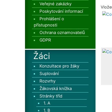
Veřejné zakázky
Vlože
Poskytování informací
Prohlášení o
přístupnosti
Ochrana oznamovatelů
GDPR
Žáci
Konzultace pro žáky
Suplování
Rozvrhy
Žákovská knížka
Stránky tříd
1. A
1. B