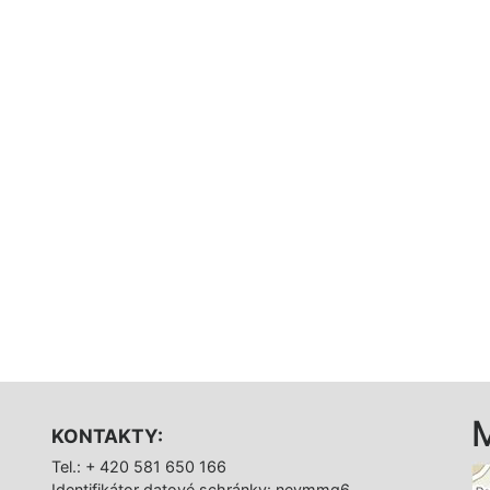
KONTAKTY:
Tel.: + 420 581 650 166
Identifikátor datové schránky: nevmmq6