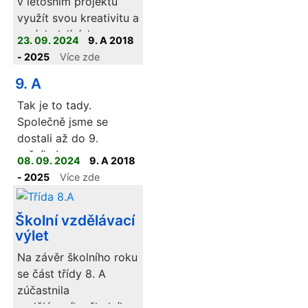
v letošním projektu
využít svou kreativitu a
v následujících
23. 09. 2024
9. A 2018
měsících vám bude
- 2025
Více zde
prezentovat svůj
9. A
vlastní komiks.
Tak je to tady.
Společně jsme se
dostali až do 9.
ročníku!
08. 09. 2024
9. A 2018
- 2025
Více zde
Školní vzdělávací
výlet
Na závěr školního roku
se část třídy 8. A
zúčastnila
vzdělávacího školního