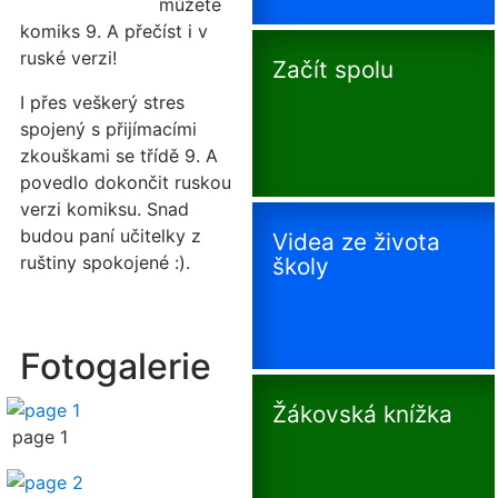
můžete
komiks 9. A přečíst i v
ruské verzi!
Začít spolu
I přes veškerý stres
spojený s přijímacími
zkouškami se třídě 9. A
povedlo dokončit ruskou
verzi komiksu. Snad
budou paní učitelky z
Videa ze života
ruštiny spokojené :).
školy
Fotogalerie
Žákovská knížka
page 1