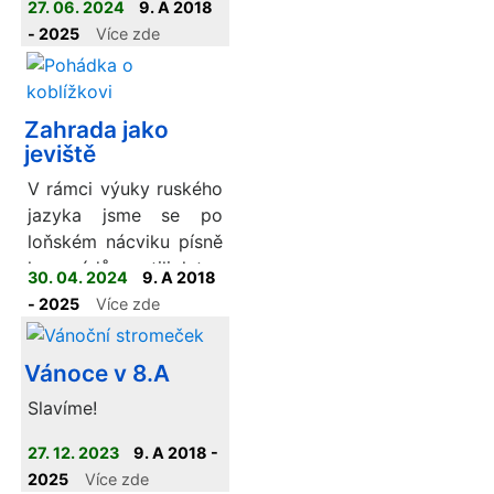
27. 06. 2024
9. A 2018
výletu.
- 2025
Více zde
Zahrada jako
jeviště
V rámci výuky ruského
jazyka jsme se po
loňském nácviku písně
kamarádů pustili letos
30. 04. 2024
9. A 2018
do pohádky O
- 2025
Více zde
koblížkovi.
Vánoce v 8.A
Slavíme!
27. 12. 2023
9. A 2018 -
2025
Více zde