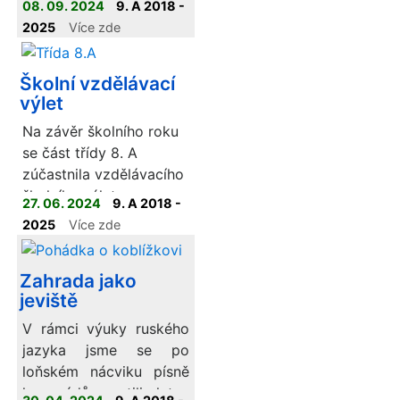
08. 09. 2024
9. A 2018 -
2025
Více zde
Školní vzdělávací
výlet
Na závěr školního roku
se část třídy 8. A
zúčastnila vzdělávacího
školního výletu.
27. 06. 2024
9. A 2018 -
2025
Více zde
Zahrada jako
jeviště
V rámci výuky ruského
jazyka jsme se po
loňském nácviku písně
kamarádů pustili letos