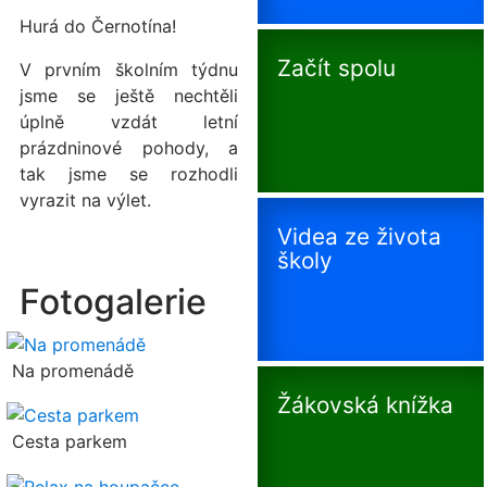
Hurá do Černotína!
Začít spolu
V prvním školním týdnu
jsme se ještě nechtěli
úplně vzdát letní
prázdninové pohody, a
tak jsme se rozhodli
vyrazit na výlet.
Videa ze života
školy
Fotogalerie
Na promenádě
Žákovská knížka
Cesta parkem