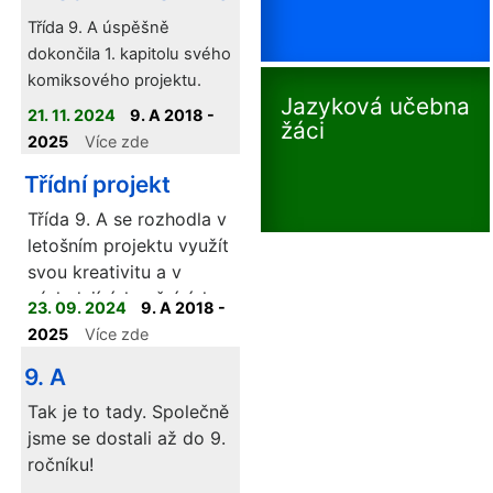
Třída 9. A úspěšně
dokončila 1. kapitolu svého
komiksového projektu.
Jazyková učebna
21. 11. 2024
9. A 2018 -
žáci
2025
Více zde
Třídní projekt
Třída 9. A se rozhodla v
letošním projektu využít
svou kreativitu a v
následujících měsících
23. 09. 2024
9. A 2018 -
vám bude prezentovat
2025
Více zde
svůj vlastní komiks.
9. A
Tak je to tady. Společně
jsme se dostali až do 9.
ročníku!