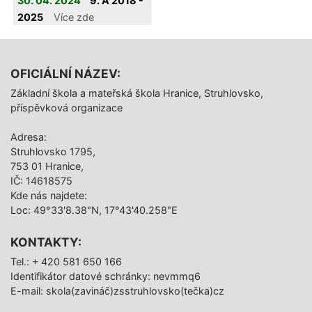
30. 04. 2024
9. A 2018 -
do pohádky O
2025
Více zde
koblížkovi.
OFICIÁLNÍ NÁZEV:
Základní škola a mateřská škola Hranice, Struhlovsko,
příspěvková organizace
Adresa:
Struhlovsko 1795,
753 01 Hranice,
IČ: 14618575
Kde nás najdete:
Loc: 49°33'8.38"N, 17°43'40.258"E
KONTAKTY:
Tel.: + 420 581 650 166
Identifikátor datové schránky: nevmmq6
E-mail: skola(zavináč)zsstruhlovsko(tečka)cz